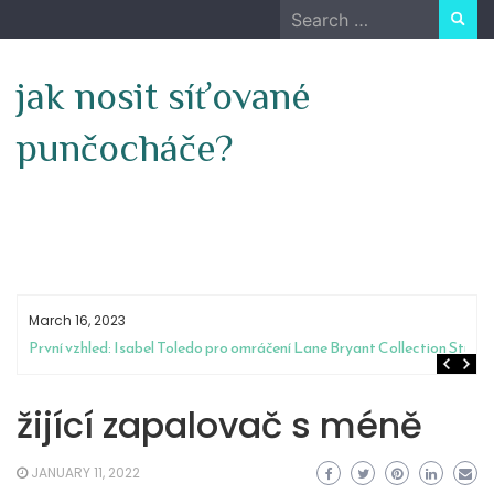
Skip
Search
to
for:
content
jak nosit síťované
punčocháče?
March 16, 2023
První vzhled: Isabel Toledo pro omráčení Lane Bryant Collection Stuns
žijící zapalovač s méně
JANUARY 11, 2022