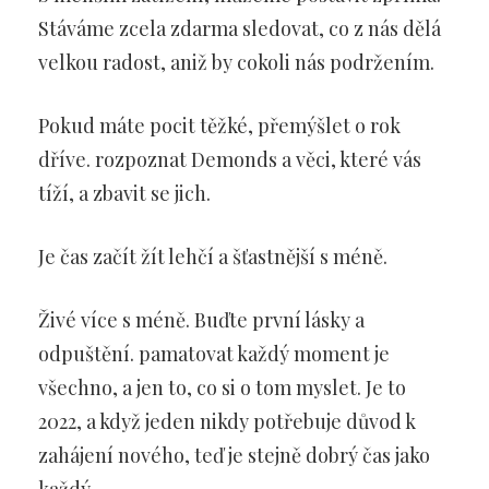
Stáváme zcela zdarma sledovat, co z nás dělá
velkou radost, aniž by cokoli nás podržením.
Pokud máte pocit těžké, přemýšlet o rok
dříve. rozpoznat Demonds a věci, které vás
tíží, a zbavit se jich.
Je čas začít žít lehčí a šťastnější s méně.
Živé více s méně. Buďte první lásky a
odpuštění. pamatovat každý moment je
všechno, a jen to, co si o tom myslet. Je to
2022, a když jeden nikdy potřebuje důvod k
zahájení nového, teď je stejně dobrý čas jako