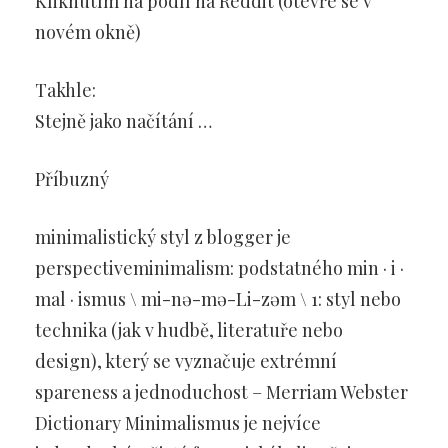
Kliknutím na podíl na Reddit (otevře se v
novém okně)
Takhle:
Stejně jako načítání …
Příbuzný
minimalistický styl z blogger je
perspectiveminimalism: podstatného min · i ·
mal · ismus \ mi-nə-mə-Li-zəm \ 1: styl nebo
technika (jak v hudbě, literatuře nebo
design), který se vyznačuje extrémní
spareness a jednoduchost – Merriam Webster
Dictionary Minimalismus je nejvíce