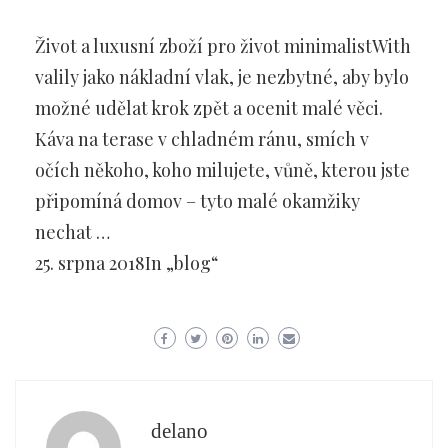
Život a luxusní zboží pro život minimalistWith
valily jako nákladní vlak, je nezbytné, aby bylo
možné udělat krok zpět a ocenit malé věci.
Káva na terase v chladném ránu, smích v
očích někoho, koho milujete, vůně, kterou jste
připomíná domov – tyto malé okamžiky
nechat …
25. srpna 2018In „blog“
delano