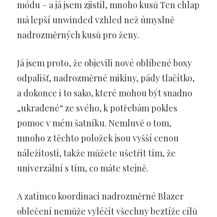
módu – a já jsem zjistil, mnoho kusů Ten chlap
má lepší unwinded vzhled než úmyslně
nadrozměrných kusů pro ženy.
Já jsem proto, že objevili nové oblíbené boxy
odpališť, nadrozměrné mikiny, pády tlačítko,
a dokonce i to sako, které mohou být snadno
„ukradené“ ze svého, k potřebám pokles
pomoc v mém šatníku. Nemluvě o tom,
mnoho z těchto položek jsou vyšší cenou
náležitosti, takže můžete ušetřit tím, že
univerzální s tím, co máte stejně.
A zatímco koordinaci nadrozměrné Blazer
oblečení nemůže vyléčit všechny beztíže cílů