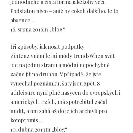
jednoduché a čistá forma jakékoliv věci.
Podstatou něco – aniž by cokoli dalšího. Je to
absence …
16. srpna 2016In „blog“
tři způsoby, jak nosit podpatky –
Zintenzivnění letní módy trendsWhen svět
jde na jednu stranu a módní nepochybně
začne jít na druhou. V případě, že jste
vynechal poznámku, šaty jsou zpět. S
athleisure nyní plně nasycen do evropských i
amerických trzích, má spotřebitel začal
nudit, a oni sahá až do jejich archivů pro
kompromis …
10. dubna 2019In „blog“