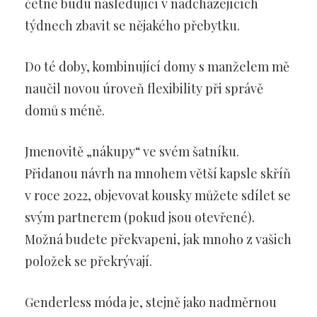
četné budu následující v nadcházejících
týdnech zbavit se nějakého přebytku.
Do té doby, kombinující domy s manželem mě
naučil novou úroveň flexibility při správě
domů s méně.
Jmenovitě „nákupy“ ve svém šatníku.
Přidanou návrh na mnohem větší kapsle skříň
v roce 2022, objevovat kousky můžete sdílet se
svým partnerem (pokud jsou otevřené).
Možná budete překvapeni, jak mnoho z vašich
položek se překrývají.
Genderless móda je, stejně jako nadměrnou