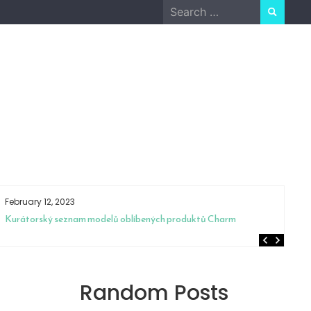
Search
for:
February 12, 2023
Fe
Kurátorský seznam modelů oblíbených produktů Charm
To
Random Posts