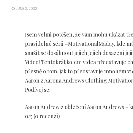
JUNE 2, 2022
Jsem velmi potěšen, že vám mohu ukázat tře
pravidelné sérii #MotivationalMaday, kde můžet
snažit se dosáhnout jejich jejich dosažení j
Video! Tentokrát kolem videa představuje chl
přesně o tom, jak to představuje mnohem víc
Aaron z Aarona Andrews Clothing Motivation
Podívej se:
Aaron Andrew z oblečení Aaron Andrews – koš
0/5 (0 recenzí)