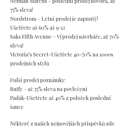
Neiman Marcus – poslední prodej hovorů, až
75% sleva!
Nordstrom – Letní prodej je zapnutý!
Ušetřete až 60% až 9/12
Saks Fifth Avenue – Výprodej návrháře, až 70%
sleva!
Victoria’s Secret-Ušetřete 40-70% na 1000s
prodejních stylů
Další prodej poznámky:
Buffy – až 35% sleva na povlečení
Padák-Ušetřete až 40% z položek poslední
šance
Některé z našich nejnovějších příspěvků zde