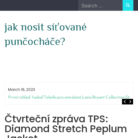
Skip
Search
to
for:
content
jak nosit síťované
punčocháče?
March 16, 2023
První vzhled: Isabel Toledo pro omráčení Lane Bryant Collection Stuns
Čtvrteční zpráva TPS:
Diamond Stretch Peplum